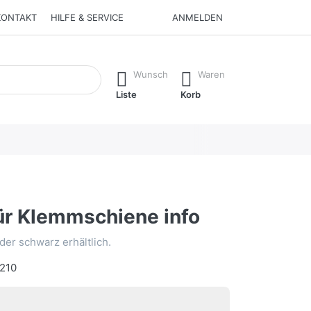
KONTAKT
HILFE & SERVICE
ANMELDEN
rend Sie tippen, erscheinen automatisch erste Ergebnisse. Drüc
Wunsch
Waren
Liste
Korb
ür Klemmschiene info
der schwarz erhältlich.
210