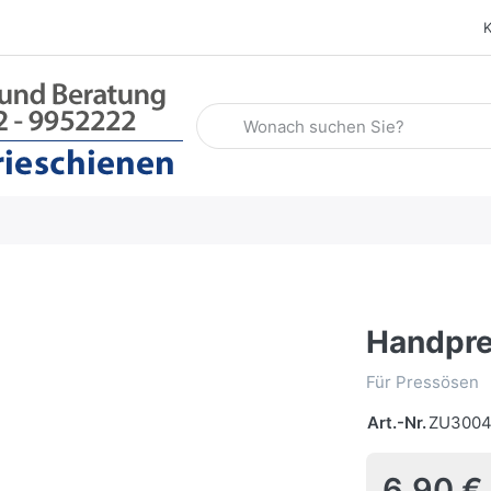
Geben Sie einen Suchbegriff ein. Wäh
Handpr
Für Pressösen
Art.-Nr.
ZU300
6,90 €