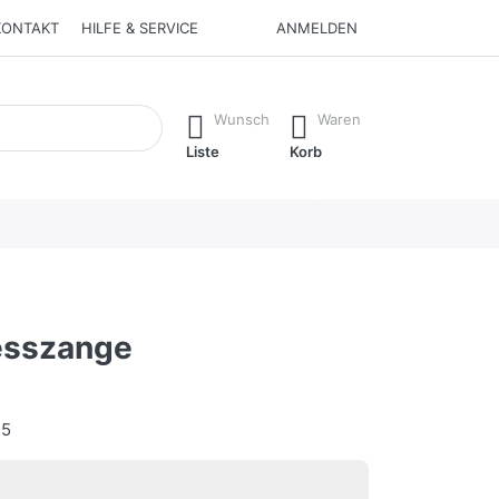
KONTAKT
HILFE & SERVICE
ANMELDEN
rend Sie tippen, erscheinen automatisch erste Ergebnisse. Drüc
Wunsch
Waren
Liste
Korb
esszange
45