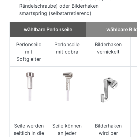
Rändelschraube) oder Bilderhaken
smartspring (selbstarretierend)
wählbare Perlonseile
wählbare Bil
Perlonseile
Perlonseile
Bilderhaken
mit
mit cobra
vernickelt
Softgleiter
Seile werden
Seile können
Bilderhaken
seitlich in die
an jeder
wird per