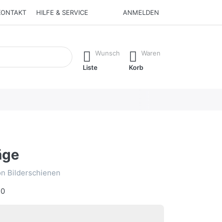
KONTAKT
HILFE & SERVICE
ANMELDEN
rend Sie tippen, erscheinen automatisch erste Ergebnisse. Drüc
Wunsch
Waren
Liste
Korb
äge
n Bilderschienen
40