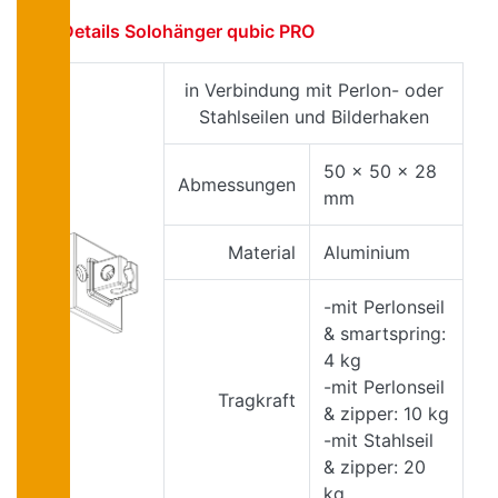
Details Solohänger qubic PRO
in Verbindung mit Perlon- oder
Stahlseilen und Bilderhaken
50 x 50 x 28
Abmessungen
mm
Material
Aluminium
-mit Perlonseil
& smartspring:
4 kg
-mit Perlonseil
Tragkraft
& zipper: 10 kg
-mit Stahlseil
& zipper: 20
kg