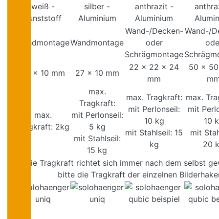
weiß -
silber -
anthrazit -
anthraz
Kunststoff
Aluminium
Aluminium
Alumi
Wand-/Decken-
Wand-/D
Wandmontage
Wandmontage
oder
ode
Schrägmontage
Schrägm
22 x 22 x 24
50 x 50
23 x 10 mm
27 x 10 mm
mm
m
max.
max. Tragkraft:
max. Tra
Tragkraft:
mit Perlonseil:
mit Perlo
max.
mit Perlonseil:
10 kg
10 
Tragkraft: 2kg
5 kg
mit Stahlseil: 15
mit Stah
mit Stahlseil:
kg
20 
15 kg
Die Tragkraft richtet sich immer nach dem selbst ge
bitte die Tragkraft der einzelnen Bilderhak