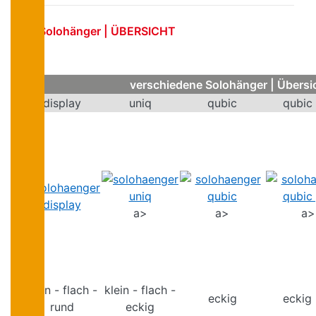
Solohänger | ÜBERSICHT
verschiedene Solohänger | Übersi
display
uniq
qubic
qubic
a>
a>
a>
klein - flach -
klein - flach -
eckig
eckig
rund
eckig